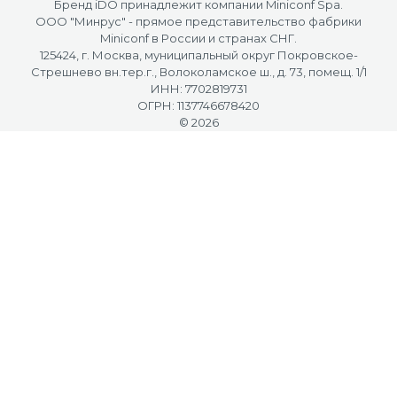
Бренд iDO принадлежит компании Miniconf Spa.
OOO "Минрус" - прямое представительство фабрики
Miniconf в России и странах СНГ.
125424, г. Москва, муниципальный округ Покровское-
Стрешнево вн.тер.г., Волоколамское ш., д. 73, помещ. 1/1
ИНН: 7702819731
ОГРН: 1137746678420
© 2026