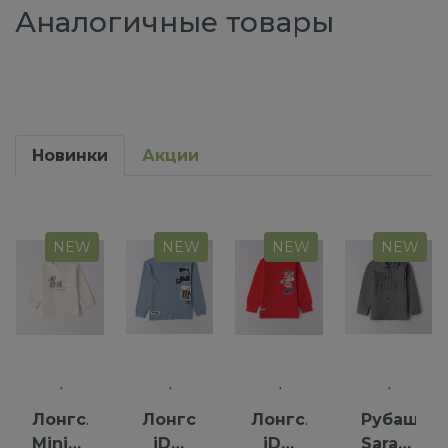
Аналогичные товары
Новинки
Акции
NEW
NEW
NEW
NEW
Лонгслив
Лонгслив
Лонгслив
Рубашка
Minibanda
iDO
iDO
Saraband