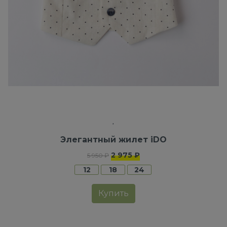
Элегантный жилет iDO
2 975 ₽
5 950 ₽
12
18
24
Купить