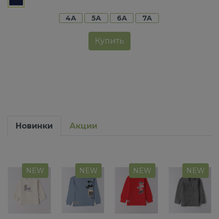
4A
5A
6A
7A
Купить
Новинки
Акции
NEW
NEW
NEW
NEW