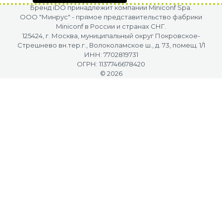
Бренд iDO принадлежит компании Miniconf Spa.
OOO "Минрус" - прямое представительство фабрики
Miniconf в России и странах СНГ.
125424, г. Москва, муниципальный округ Покровское-
Стрешнево вн.тер.г., Волоколамское ш., д. 73, помещ. 1/1
ИНН: 7702819731
ОГРН: 1137746678420
© 2026