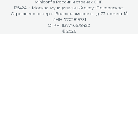
Miniconf в России и странах СНГ.
125424, г. Москва, муниципальный округ Покровское-
Стрешнево вн.тер.г., Волоколамское ш., д. 73, помещ. 1/1
ИНН: 7702819731
ОГРН: 1137746678420
© 2026