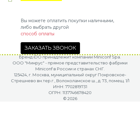
Вы можете оплатить покупки наличными,
либо выбрать другой
способ оплаты
ЗАКАЗАТЬ ЗВОНОК
Бренд iDO принадлежит компании Miniconf Spa.
OOO "Минрус" - прямое представительство фабрики
Miniconf в России и странах СНГ.
125424, г. Москва, муниципальный округ Покровское-
Стрешнево вн.тер.г., Волоколамское ш., д. 73, помещ. 1/1
ИНН: 7702819731
ОГРН: 1137746678420
© 2026