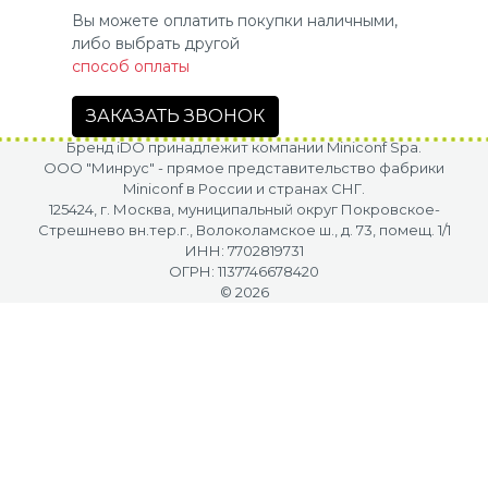
Вы можете оплатить покупки наличными,
либо выбрать другой
способ оплаты
ЗАКАЗАТЬ ЗВОНОК
Бренд iDO принадлежит компании Miniconf Spa.
OOO "Минрус" - прямое представительство фабрики
Miniconf в России и странах СНГ.
125424, г. Москва, муниципальный округ Покровское-
Стрешнево вн.тер.г., Волоколамское ш., д. 73, помещ. 1/1
ИНН: 7702819731
ОГРН: 1137746678420
© 2026