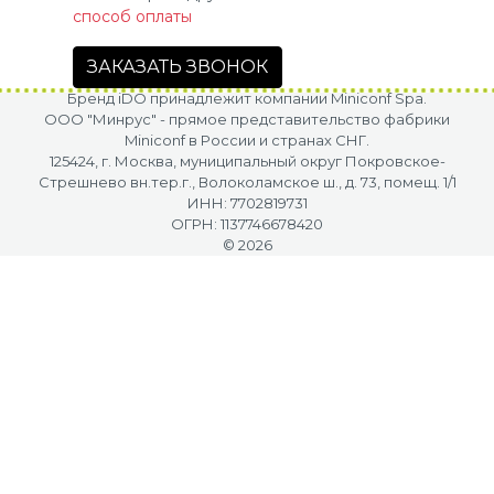
способ оплаты
ЗАКАЗАТЬ ЗВОНОК
Бренд iDO принадлежит компании Miniconf Spa.
OOO "Минрус" - прямое представительство фабрики
Miniconf в России и странах СНГ.
125424, г. Москва, муниципальный округ Покровское-
Стрешнево вн.тер.г., Волоколамское ш., д. 73, помещ. 1/1
ИНН: 7702819731
ОГРН: 1137746678420
© 2026