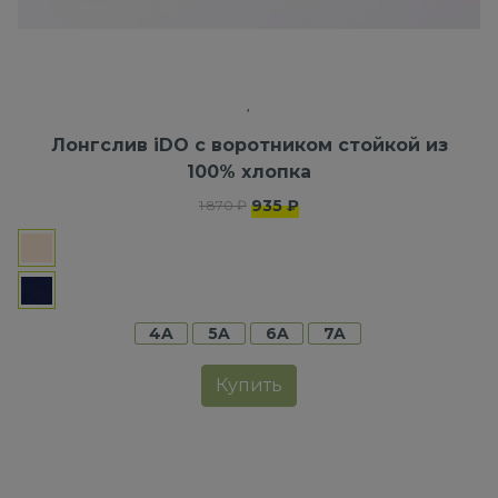
Лонгслив iDO с воротником стойкой из
100% хлопка
935 ₽
1 870 ₽
4A
5A
6A
7A
Купить