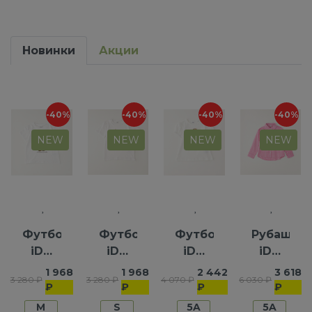
Новинки
Акции
-40%
-40%
-40%
-40%
NEW
NEW
NEW
NEW
Футболка
Футболка
Футболка
Рубашка
iDO
iDO
iDO
iDO
для
для
для
для
1 968
1 968
2 442
3 618
3 280 ₽
3 280 ₽
4 070 ₽
6 030 ₽
девочек
мальчиков
девочек
девочек
₽
₽
₽
₽
M
S
5A
5A