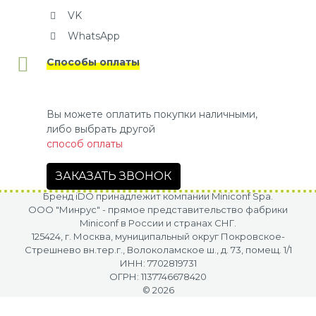
VK
WhatsApp
Способы оплаты
Вы можете оплатить покупки наличными,
либо выбрать другой
способ оплаты
ЗАКАЗАТЬ ЗВОНОК
Бренд iDO принадлежит компании Miniconf Spa.
OOO "Минрус" - прямое представительство фабрики
Miniconf в России и странах СНГ.
125424, г. Москва, муниципальный округ Покровское-
Стрешнево вн.тер.г., Волоколамское ш., д. 73, помещ. 1/1
ИНН: 7702819731
ОГРН: 1137746678420
© 2026