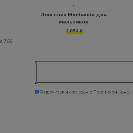
Лонгслив Minibanda для
мальчиков
2 850 ₽
с 7.08
Подписаться на новости
Я прочитал и согласен с Политикой Конф