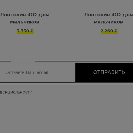
Лонгслив iDO для
Лонгслив iDO для
мальчиков
мальчиков
3 730 ₽
2 260 ₽
иденциальности