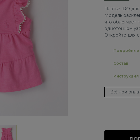
Платье iDO для
Модель расклеш
что облегчает 
однотонном узо
Откройте для с
Подробные 
Состав
Инструкция
-3% при опл
ДОБ