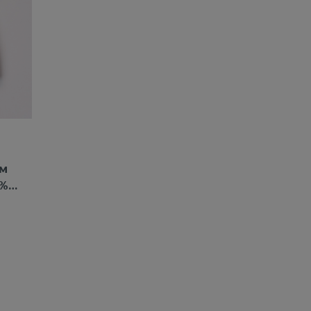
ым
0%