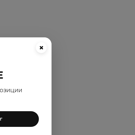
×
E
позиции
г