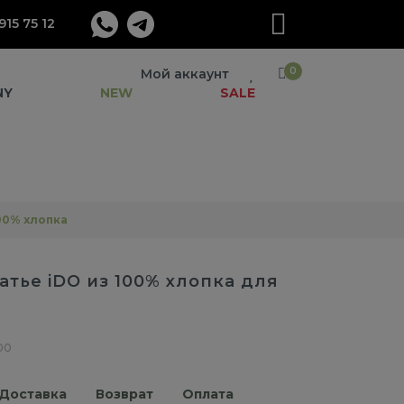
915 75 12
0
Мой аккаунт
NY
NEW
SALE
00% хлопка
атье iDO из 100% хлопка для
00
Доставка
Возврат
Оплата