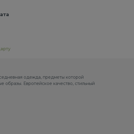
ата
дарту
овседневная одежда, предметы которой
е образы. Европейское качество, стильный