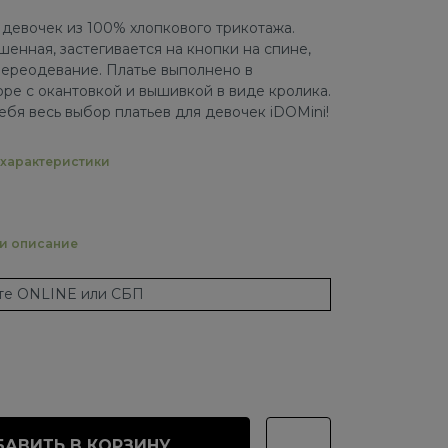
 девочек из 100% хлопкового трикотажа.
енная, застегивается на кнопки на спине,
переодевание. Платье выполнено в
ре с окантовкой и вышивкой в виде кролика.
ебя весь выбор платьев для девочек iDOMini!
характеристики
 и описание
ате ONLINE или СБП
АВИТЬ В КОРЗИНУ