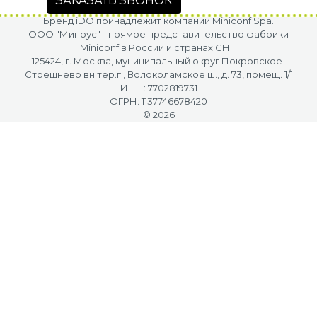
ЗАКАЗАТЬ ЗВОНОК
Бренд iDO принадлежит компании Miniconf Spa.
OOO "Минрус" - прямое представительство фабрики
Miniconf в России и странах СНГ.
125424, г. Москва, муниципальный округ Покровское-
Стрешнево вн.тер.г., Волоколамское ш., д. 73, помещ. 1/1
ИНН: 7702819731
ОГРН: 1137746678420
© 2026