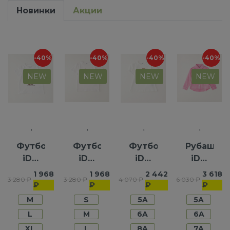
Новинки
Акции
-40%
-40%
-40%
-40%
NEW
NEW
NEW
NEW
Футболка
Футболка
Футболка
Рубашка
iDO
iDO
iDO
iDO
для
для
для
для
1 968
1 968
2 442
3 618
3 280 ₽
3 280 ₽
4 070 ₽
6 030 ₽
девочек
мальчиков
девочек
девочек
₽
₽
₽
₽
M
S
5A
5A
L
M
6A
6A
XL
L
8A
7A