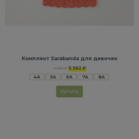
Комплект Sarabanda для девочек
5 562 ₽
9 270 ₽
4A
5A
6A
7A
8A
Купить