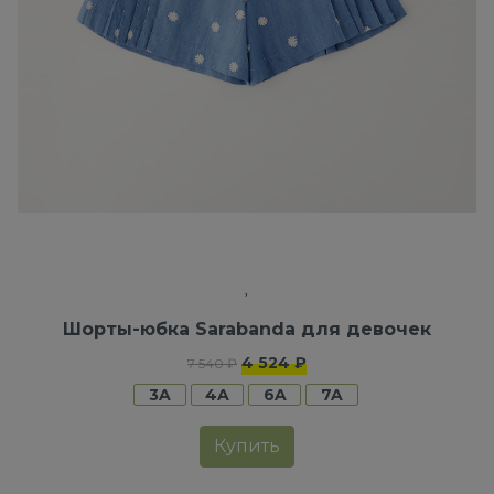
Шорты-юбка Sarabanda для девочек
4 524 ₽
7 540 ₽
3A
4A
6A
7A
Купить