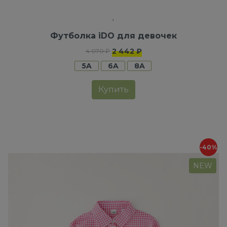
Футболка iDO для девочек
2 442 ₽
4 070 ₽
5A
6A
8A
Купить
-40%
NEW