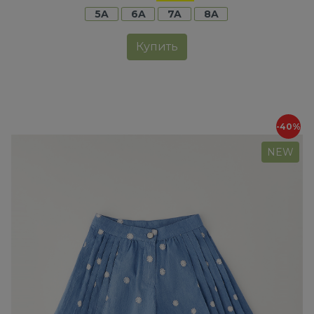
5A
6A
7A
8A
Купить
-40%
NEW