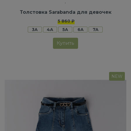
Толстовка Sarabanda для девочек
5 860 ₽
3A
4A
5A
6A
7A
Купить
NEW