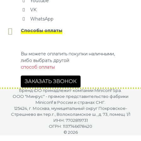
Youtube
VK
WhatsApp
Способы оплаты
Вы можете оплатить покупки наличными,
либо выбрать другой
способ оплаты
ЗАКАЗАТЬ ЗВОНОК
Бренд iDO принадлежит компании Miniconf Spa.
OOO "Минрус" - прямое представительство фабрики
Miniconf в России и странах СНГ.
125424, г. Москва, муниципальный округ Покровское-
Стрешнево вн.тер.г., Волоколамское ш., д. 73, помещ. 1/1
ИНН: 7702819731
ОГРН: 1137746678420
© 2026