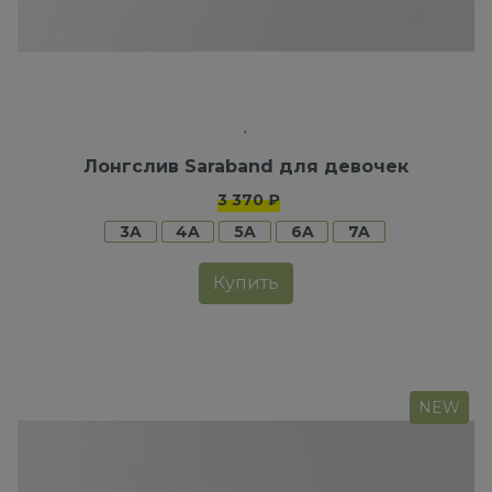
Лонгслив Saraband для девочек
3 370 ₽
3A
4A
5A
6A
7A
Купить
NEW