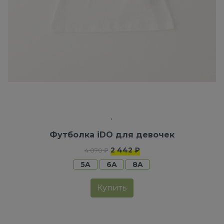
Футболка iDO для девочек
2 442 ₽
4 070 ₽
5A
6A
8A
Купить