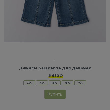
Джинсы Sarabanda для девочек
6 680 ₽
3A
4A
5A
6A
7A
Купить