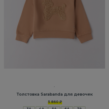
Толстовка Sarabanda для девочек
5 860 ₽
3A
4A
5A
6A
7A