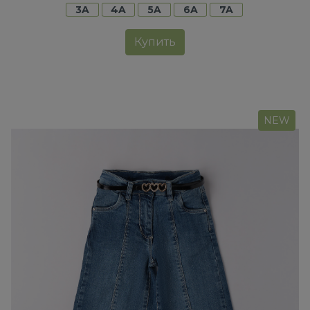
3A
4A
5A
6A
7A
Купить
NEW