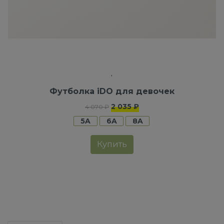
Футболка iDO для девочек
2 035 ₽
4 070 ₽
5A
6A
8A
Купить