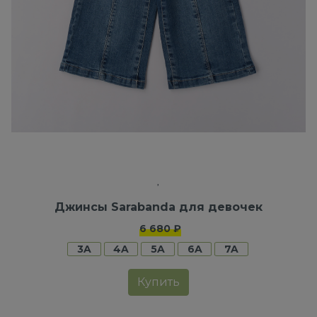
Джинсы Sarabanda для девочек
6 680 ₽
3A
4A
5A
6A
7A
Купить