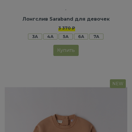
Лонгслив Saraband для девочек
3 370 ₽
3A
4A
5A
6A
7A
Купить
NEW