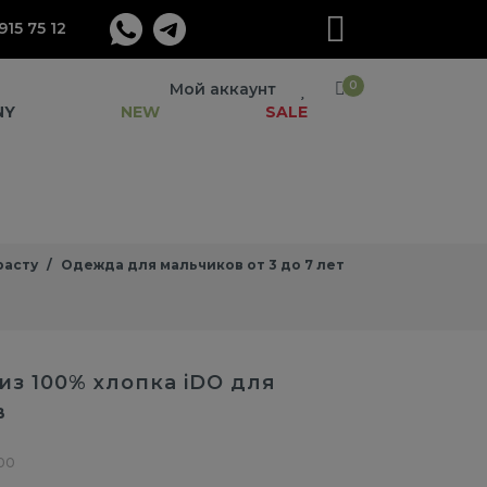
915 75 12
0
Мой аккаунт
NY
NEW
SALE
расту
Одежда для мальчиков от 3 до 7 лет
из 100% хлопка iDO для
в
00