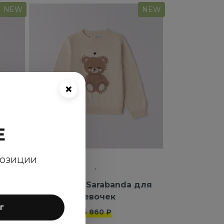
NEW
NEW
×
E
позиции
 для
Джемпер Sarabanda для
девочек
г
5 860 ₽