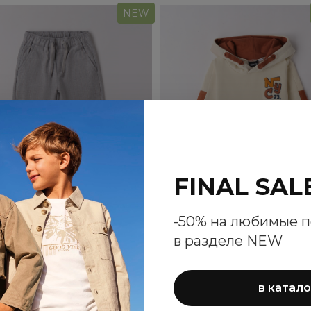
NEW
FINAL SAL
-50% на любимые 
в разделе NEW
рюки Sarabanda для
Толстовка Sarabanda
мальчиков
мальчиков
в катало
7 540 ₽
5 860 ₽