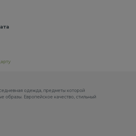
ата
дарту
овседневная одежда, предметы которой
е образы. Европейское качество, стильный