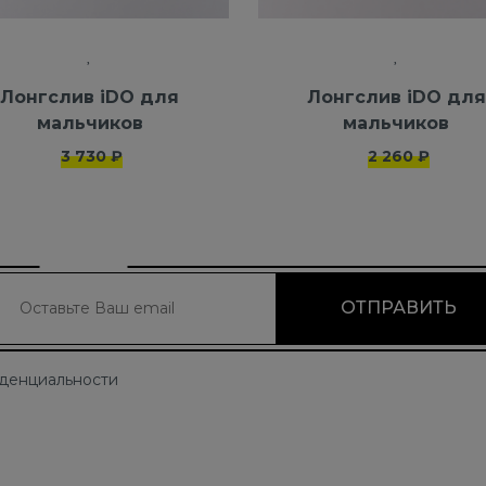
Лонгслив iDO для
Лонгслив iDO для
мальчиков
мальчиков
3 730 ₽
2 260 ₽
иденциальности