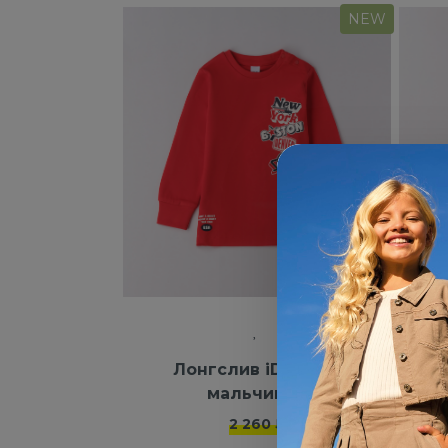
NEW
Лонгслив iDO для
Б
мальчиков
2 260 ₽