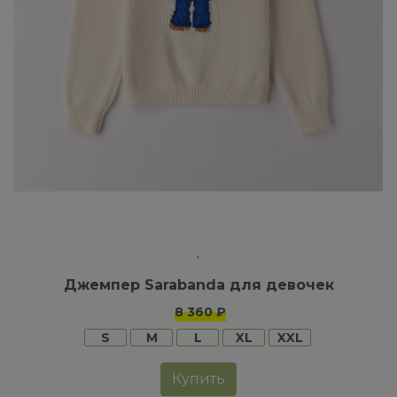
Джемпер Sarabanda для девочек
8 360 ₽
S
M
L
XL
XXL
Купить