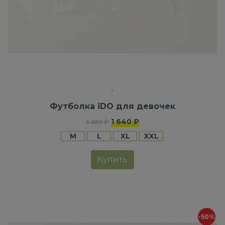
Футболка iDO для девочек
1 640 ₽
3 280 ₽
M
L
XL
XXL
Купить
-50%