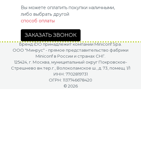
Вы можете оплатить покупки наличными,
либо выбрать другой
способ оплаты
ЗАКАЗАТЬ ЗВОНОК
Бренд iDO принадлежит компании Miniconf Spa.
OOO "Минрус" - прямое представительство фабрики
Miniconf в России и странах СНГ.
125424, г. Москва, муниципальный округ Покровское-
Стрешнево вн.тер.г., Волоколамское ш., д. 73, помещ. 1/1
ИНН: 7702819731
ОГРН: 1137746678420
© 2026