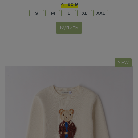
4 190 ₽
S
M
L
XL
XXL
Купить
NEW