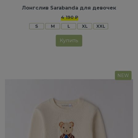
Лонгслив Sarabanda для девочек
4 190 ₽
S
M
L
XL
XXL
Купить
NEW