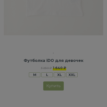
Футболка iDO для девочек
1 640 ₽
3 280 ₽
M
L
XL
XXL
Купить