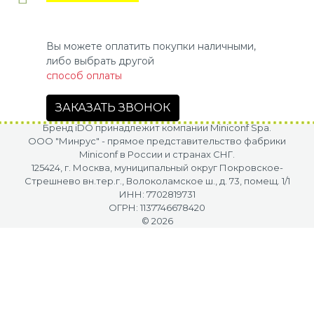
Вы можете оплатить покупки наличными,
либо выбрать другой
способ оплаты
ЗАКАЗАТЬ ЗВОНОК
Бренд iDO принадлежит компании Miniconf Spa.
OOO "Минрус" - прямое представительство фабрики
Miniconf в России и странах СНГ.
125424, г. Москва, муниципальный округ Покровское-
Стрешнево вн.тер.г., Волоколамское ш., д. 73, помещ. 1/1
ИНН: 7702819731
ОГРН: 1137746678420
© 2026