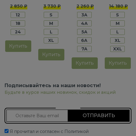
для
для
для
для
2 850 ₽
3 730 ₽
2 260 ₽
14 180 ₽
мальчиков
мальчиков
мальчиков
мальчико
12
S
3A
S
18
M
4A
M
24
L
5A
L
XL
6A
XL
Купить
7A
XXL
Купить
Купить
Купить
Подписывайтесь на наши новости!
Будьте в курсе наших новинок, скидок и акций
Подписаться на новости
Я прочитал и согласен с Политикой