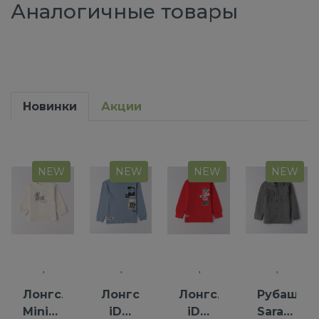
Аналогичные товары
Новинки
Акции
NEW
NEW
NEW
NEW
Лонгслив
Лонгслив
Лонгслив
Рубашка
Minibanda
iDO
iDO
Saraband