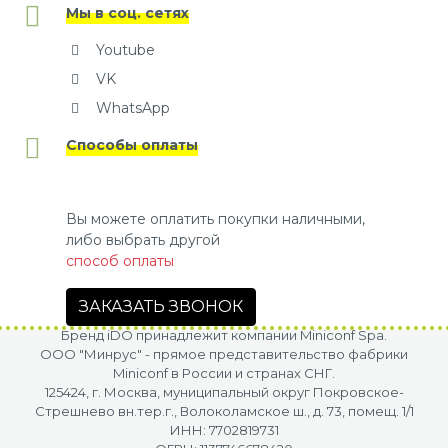
Мы в соц. сетях
Youtube
VK
WhatsApp
Способы оплаты
Вы можете оплатить покупки наличными,
либо выбрать другой
способ оплаты
ЗАКАЗАТЬ ЗВОНОК
Бренд iDO принадлежит компании Miniconf Spa.
OOO "Минрус" - прямое представительство фабрики
Miniconf в России и странах СНГ.
125424, г. Москва, муниципальный округ Покровское-
Стрешнево вн.тер.г., Волоколамское ш., д. 73, помещ. 1/1
ИНН: 7702819731