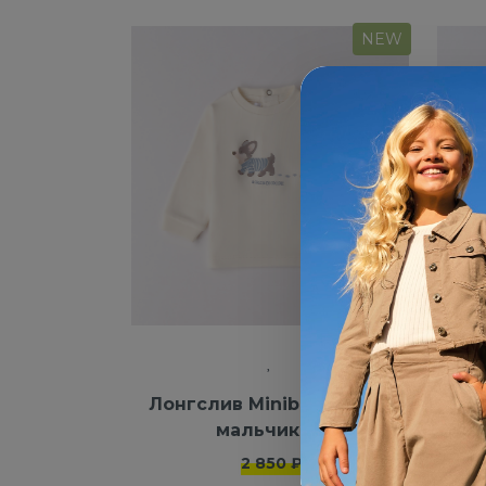
NEW
Лонгслив Minibanda для
мальчиков
2 850 ₽