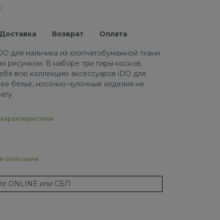
1
Доставка
Возврат
Оплата
DO для мальчика из хлопчатобумажной ткани
м рисунком. В наборе три пары носков.
ебя всю коллекцию аксессуаров iDO для
ее белье, носочно-чулочные изделия не
ату.
характеристики
 и описание
ате ONLINE или СБП