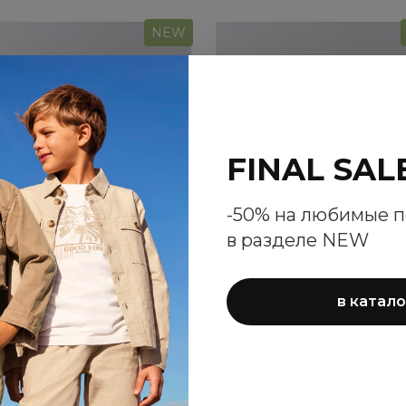
NEW
FINAL SAL
-50% на любимые 
в разделе NEW
в катало
Лонгслив iDO для
Лонгслив iDO для
мальчиков
мальчиков
3 730 ₽
2 260 ₽