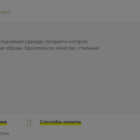
дарту
овседневная одежда, предметы которой
е образы. Европейское качество, стильный
ния
Способы оплаты
йтом