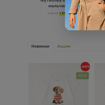
Футболка iDO для
Фу
мальчиков
1 968 ₽
3 280 ₽
Новинки
Акции
-40%
NEW