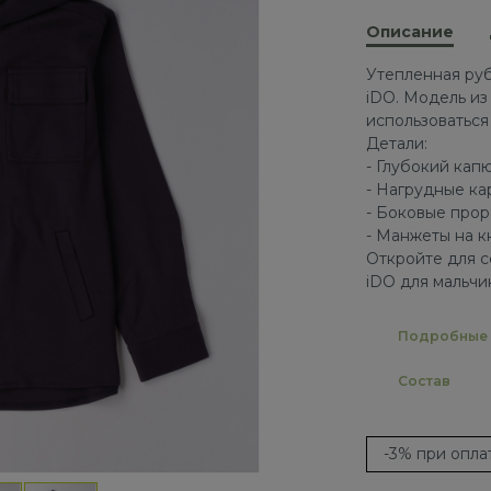
Описание
Утепленная руб
iDO. Модель из
использоваться
Детали:
- Глубокий ка
- Нагрудные к
- Боковые про
- Манжеты на к
Откройте для с
iDO для мальчи
Подробные 
Состав
-3% при опл