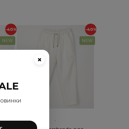
-40%
-40%
NEW
NEW
×
ALE
новинки
г