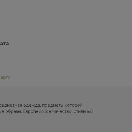
ата
дарту
овседневная одежда, предметы которой
е образы. Европейское качество, стильный