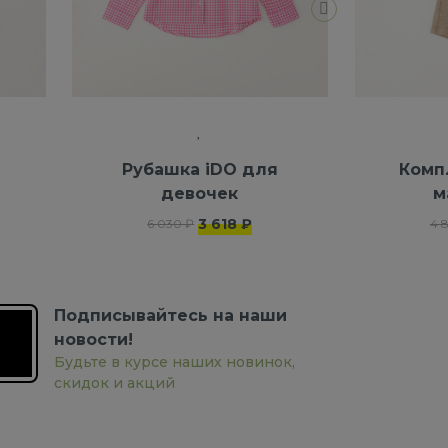
я
Рубашка iDO для
Комп
девочек
м
3 618 ₽
6 030 ₽
4 
Подписывайтесь на наши
новости!
Будьте в курсе наших новинок,
скидок и акций