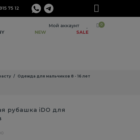
915 75 12
0
Мой аккаунт
NY
NEW
SALE
расту
Одежда для мальчиков 8 - 16 лет
я рубашка iDO для
в
00