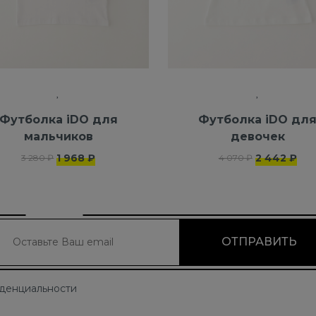
Футболка iDO для
Футболка iDO дл
мальчиков
девочек
1 968 ₽
2 442 ₽
3 280 ₽
4 070 ₽
иденциальности