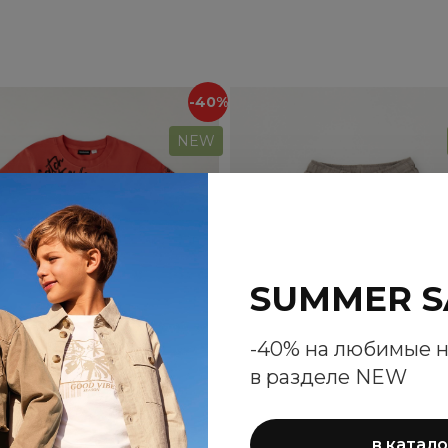
-40%
NEW
SUMMER S
-40% на любимые 
в разделе NEW
в катало