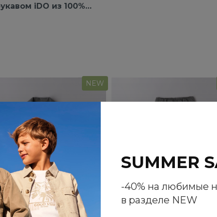
укавом iDO из 100%
хлопка
NEW
SUMMER S
-40% на любимые 
в разделе NEW