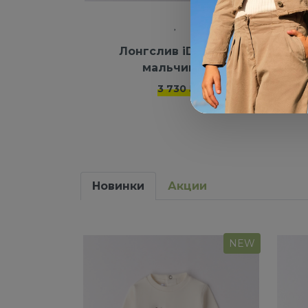
Лонгслив iDO для
Ру
мальчиков
3 730 ₽
Новинки
Акции
NEW