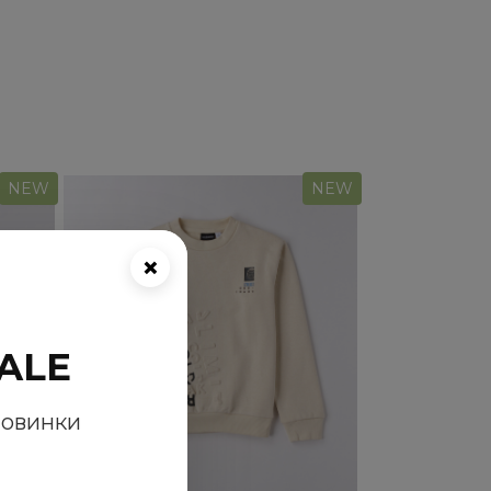
NEW
NEW
×
ALE
новинки