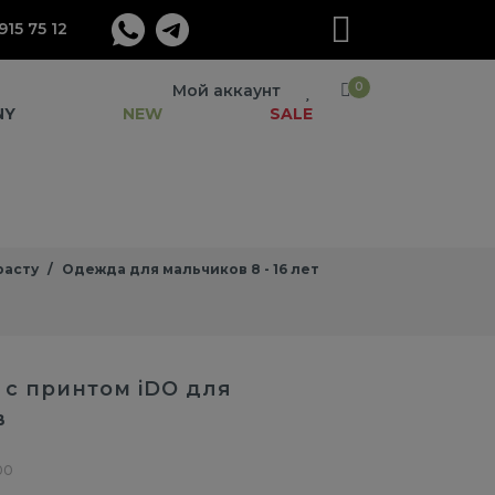
915 75 12
0
Мой аккаунт
NY
NEW
SALE
расту
Одежда для мальчиков 8 - 16 лет
 с принтом iDO для
в
00