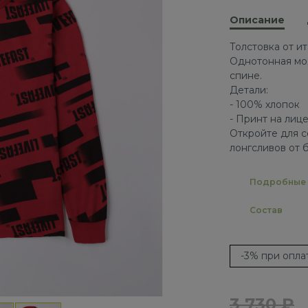
Описание
Толстовка от и
Однотонная мод
спине.
Детали:
- 100% хлопок
- Принт на лиц
Откройте для с
лонгсливов от 
Подробные 
Состав
-3% при опл
3 730 ₽