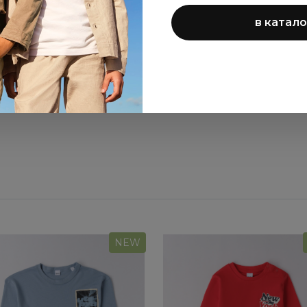
в катало
башка Sarabanda для
Брюки Sarabanda д
мальчиков
мальчиков
14 180 ₽
9 270 ₽
NEW