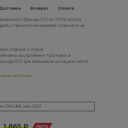
Доставка
Возврат
Оплата
тальянского бренда iDO из 100% хлопка.
ель с принтом на лицевой стороне и на
евой стороне и спине
ебя весь ассортимент толстовок и
бренда iDO для мальчиков на нашем сайте!
характеристики
ате ONLINE или СБП
1 865 ₽
-50%