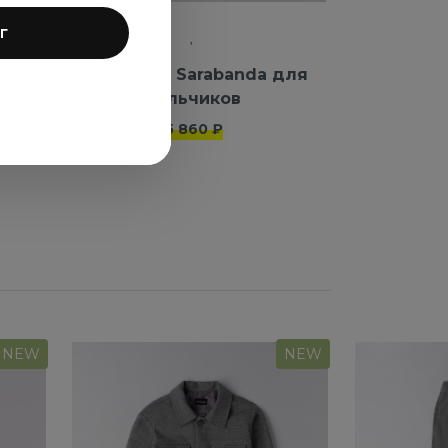
г
ля
Толстовка Sarabanda для
мальчиков
5 860 ₽
NEW
NEW