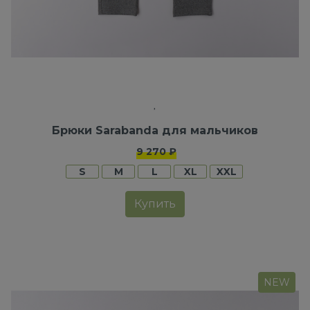
Брюки Sarabanda для мальчиков
9 270 ₽
S
M
L
XL
XXL
Купить
NEW