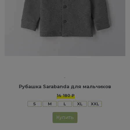
Рубашка Sarabanda для мальчиков
14 180 ₽
S
M
L
XL
XXL
Купить