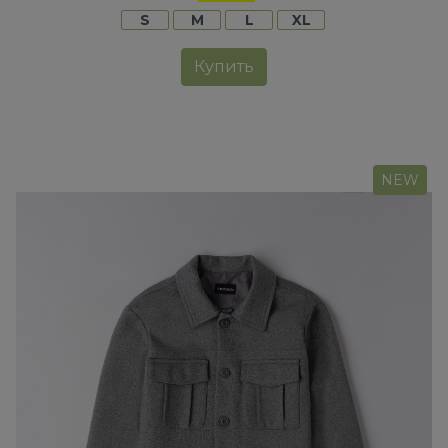
S
M
L
XL
Купить
NEW