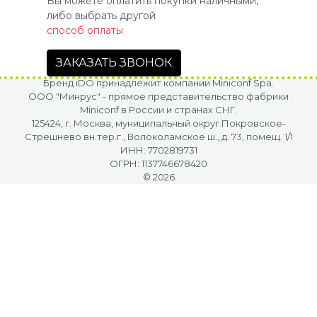
Вы можете оплатить покупки наличными,
либо выбрать другой
способ оплаты
ЗАКАЗАТЬ ЗВОНОК
Бренд iDO принадлежит компании Miniconf Spa.
OOO "Минрус" - прямое представительство фабрики
Miniconf в России и странах СНГ.
125424, г. Москва, муниципальный округ Покровское-
Стрешнево вн.тер.г., Волоколамское ш., д. 73, помещ. 1/1
ИНН: 7702819731
ОГРН: 1137746678420
© 2026