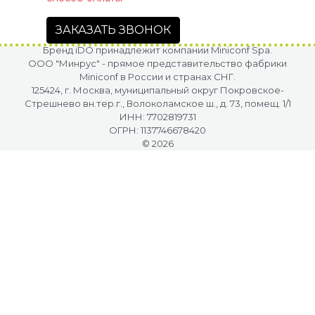
ЗАКАЗАТЬ ЗВОНОК
Бренд iDO принадлежит компании Miniconf Spa.
OOO "Минрус" - прямое представительство фабрики
Miniconf в России и странах СНГ.
125424, г. Москва, муниципальный округ Покровское-
Стрешнево вн.тер.г., Волоколамское ш., д. 73, помещ. 1/1
ИНН: 7702819731
ОГРН: 1137746678420
© 2026