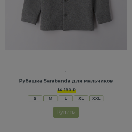
Рубашка Sarabanda для мальчиков
14 180 ₽
S
M
L
XL
XXL
Купить