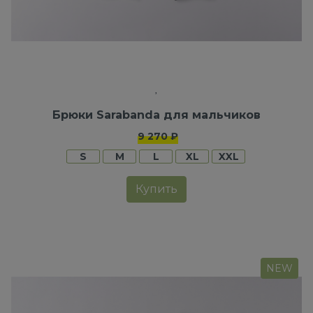
Брюки Sarabanda для мальчиков
9 270 ₽
S
M
L
XL
XXL
Купить
NEW