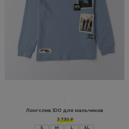
Лонгслив iDO для мальчиков
3 730 ₽
S
M
L
XL