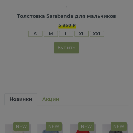
Толстовка Sarabanda для мальчиков
5 860 ₽
S
M
L
XL
XXL
Купить
Новинки
Акции
NEW
NEW
NEW
NEW