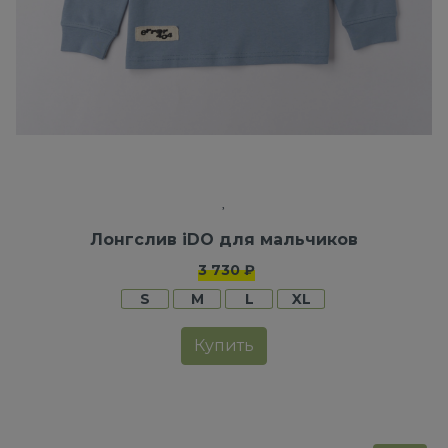
Лонгслив iDO для мальчиков
3 730 ₽
S
M
L
XL
Купить