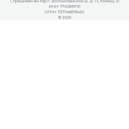
Стрешнево вн.тер.г., Волоколамское ш., д. 73, помещ. 1/1
ИНН: 7702819731
ОГРН: 1137746678420
© 2026