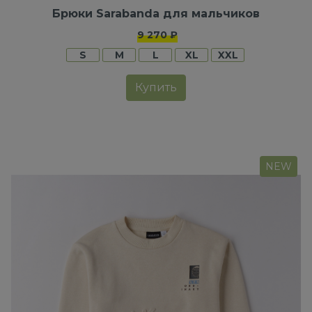
Брюки Sarabanda для мальчиков
9 270 ₽
S
M
L
XL
XXL
Купить
NEW