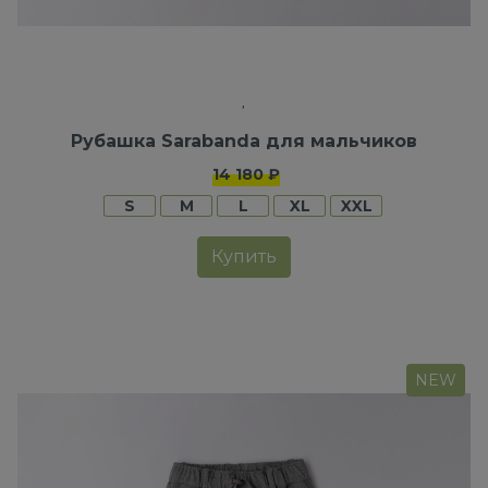
Рубашка Sarabanda для мальчиков
14 180 ₽
S
M
L
XL
XXL
Купить
NEW