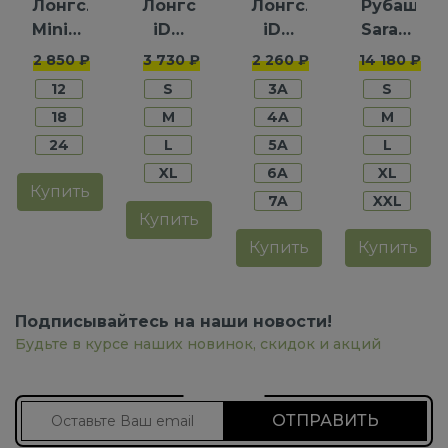
Лонгслив
Лонгслив
Лонгслив
Рубашка
Minibanda
iDO
iDO
Saraband
для
для
для
для
2 850 ₽
3 730 ₽
2 260 ₽
14 180 ₽
мальчиков
мальчиков
мальчиков
мальчико
12
S
3A
S
18
M
4A
M
24
L
5A
L
XL
6A
XL
Купить
7A
XXL
Купить
Купить
Купить
Подписывайтесь на наши новости!
Будьте в курсе наших новинок, скидок и акций
Подписаться на новости