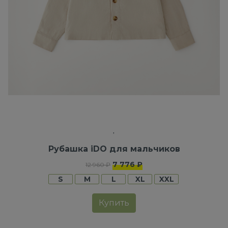
Рубашка iDO для мальчиков
7 776 ₽
12 960 ₽
S
M
L
XL
XXL
Купить