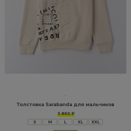
Толстовка Sarabanda для мальчиков
5 860 ₽
S
M
L
XL
XXL