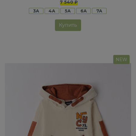
7 540 ₽
3A
4A
5A
6A
7A
Купить
NEW