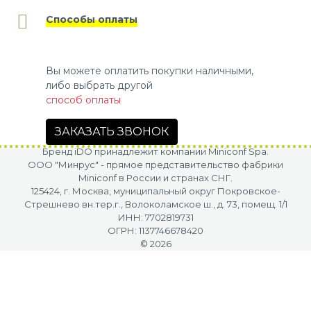
Способы оплаты
Вы можете оплатить покупки наличными,
либо выбрать другой
способ оплаты
ЗАКАЗАТЬ ЗВОНОК
Бренд iDO принадлежит компании Miniconf Spa.
OOO "Минрус" - прямое представительство фабрики
Miniconf в России и странах СНГ.
125424, г. Москва, муниципальный округ Покровское-
Стрешнево вн.тер.г., Волоколамское ш., д. 73, помещ. 1/1
ИНН: 7702819731
ОГРН: 1137746678420
© 2026