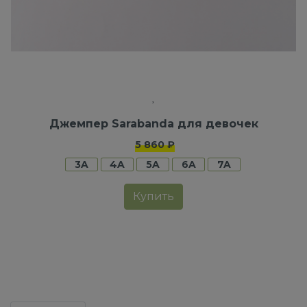
Джемпер Sarabanda для девочек
5 860 ₽
3A
4A
5A
6A
7A
Купить