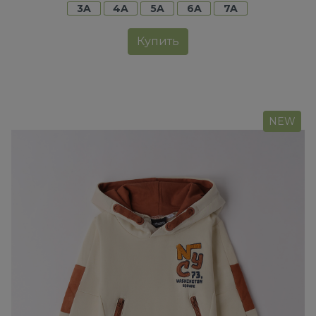
3A
4A
5A
6A
7A
Купить
NEW