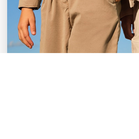
FINAL 
-50% на любимы
в разделе
в катал