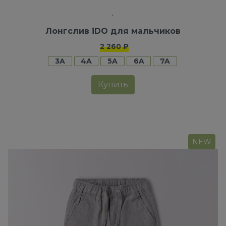
Лонгслив iDO для мальчиков
2 260 ₽
3A
4A
5A
6A
7A
Купить
NEW