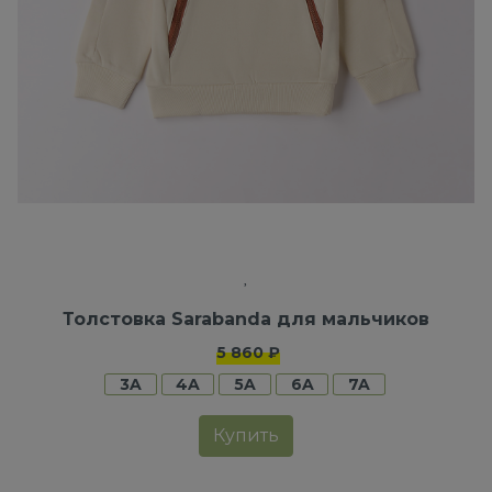
Толстовка Sarabanda для мальчиков
5 860 ₽
3A
4A
5A
6A
7A
Купить