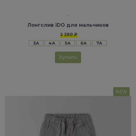
Лонгслив iDO для мальчиков
2 260 ₽
3A
4A
5A
6A
7A
Купить
NEW