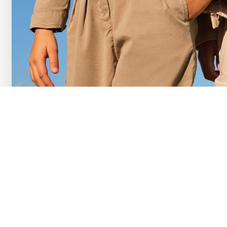
FINAL 
-50% на любимы
в разделе
в катал