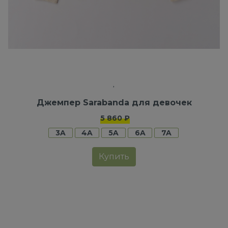
Джемпер Sarabanda для девочек
5 860 ₽
3A
4A
5A
6A
7A
Купить