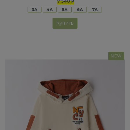
7 540 ₽
3A
4A
5A
6A
7A
Купить
NEW