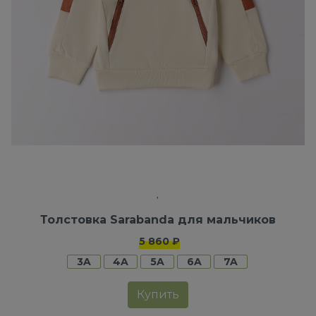
Толстовка Sarabanda для мальчиков
5 860 ₽
3A
4A
5A
6A
7A
Купить