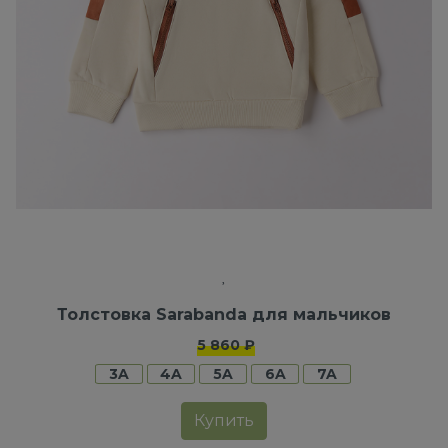
Толстовка Sarabanda для мальчиков
5 860 ₽
3A
4A
5A
6A
7A
Купить