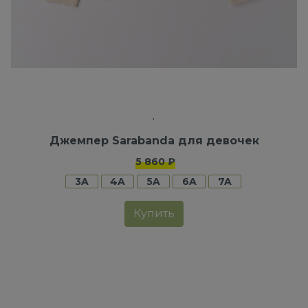
Джемпер Sarabanda для девочек
5 860 ₽
3A
4A
5A
6A
7A
Купить