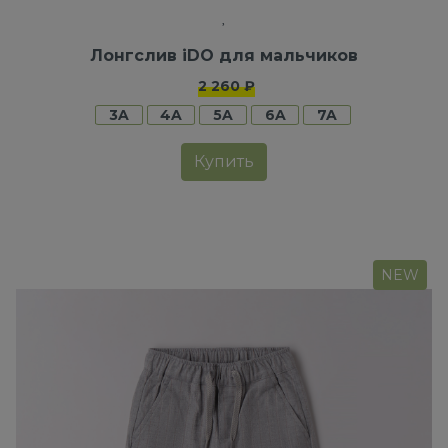
Лонгслив iDO для мальчиков
2 260 ₽
3A
4A
5A
6A
7A
Купить
NEW