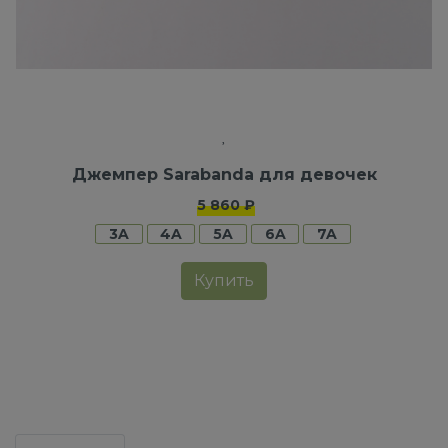
Джемпер Sarabanda для девочек
5 860 ₽
3A
4A
5A
6A
7A
Купить