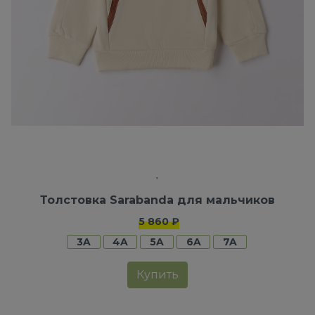
Толстовка Sarabanda для мальчиков
5 860 ₽
3A
4A
5A
6A
7A
Купить