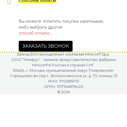
Способы оплаты
Вы можете оплатить покупки наличными,
либо выбрать другой
способ оплаты
ЗАКАЗАТЬ ЗВОНОК
Бренд iDO принадлежит компании Miniconf Spa.
OOO "Минрус" - прямое представительство фабрики
Miniconf в России и странах СНГ.
125424, г. Москва, муниципальный округ Покровское-
Стрешнево вн.тер.г., Волоколамское ш., д. 73, помещ. 1/1
ИНН: 7702819731
ОГРН: 1137746678420
© 2026