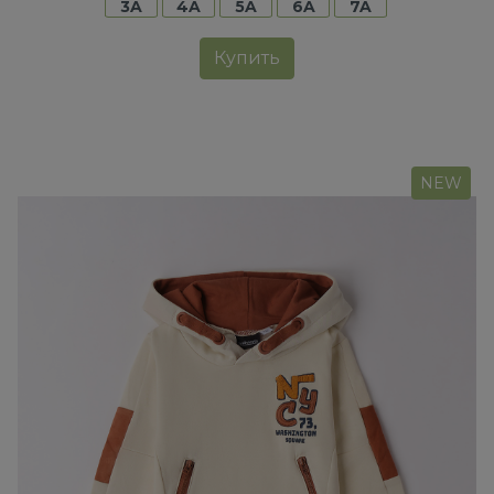
3A
4A
5A
6A
7A
Купить
NEW