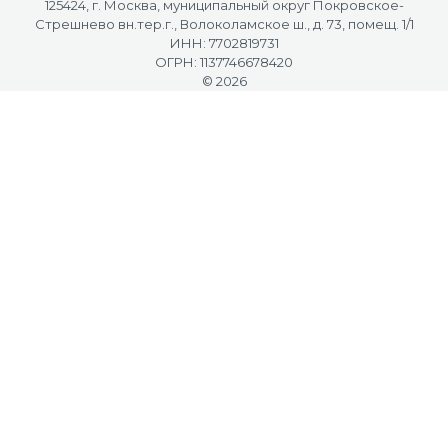
125424, г. Москва, муниципальный округ Покровское-
Стрешнево вн.тер.г., Волоколамское ш., д. 73, помещ. 1/1
ИНН: 7702819731
ОГРН: 1137746678420
© 2026