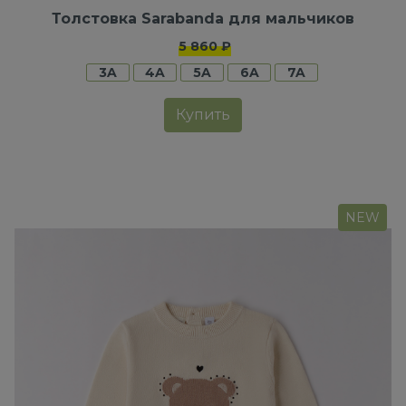
Толстовка Sarabanda для мальчиков
5 860 ₽
3A
4A
5A
6A
7A
Купить
NEW