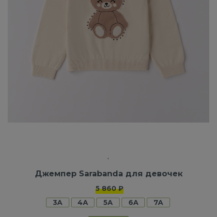
Джемпер Sarabanda для девочек
5 860 ₽
3A
4A
5A
6A
7A