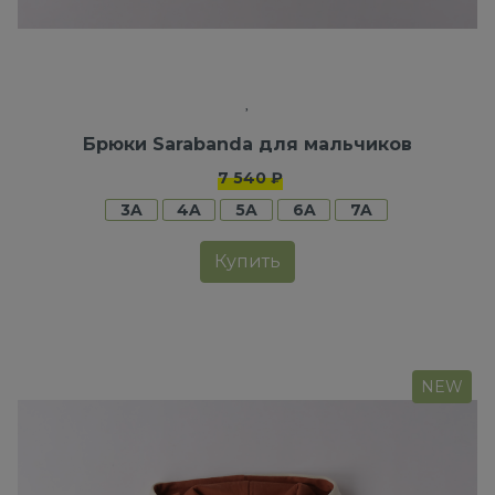
Брюки Sarabanda для мальчиков
7 540 ₽
3A
4A
5A
6A
7A
Купить
NEW