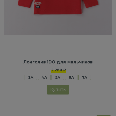
Лонгслив iDO для мальчиков
2 260 ₽
3A
4A
5A
6A
7A
Купить