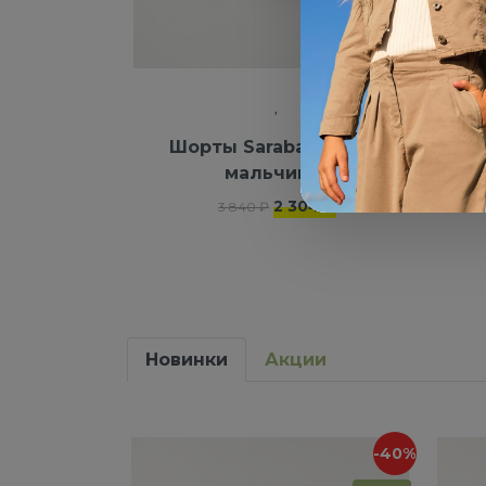
Шорты Sarabanda для
Ш
мальчиков
2 304 ₽
3 840 ₽
Новинки
Акции
-40%