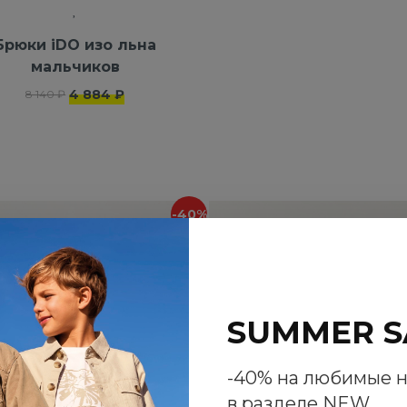
Брюки iDO изо льна
мальчиков
4 884 ₽
8 140 ₽
-40%
NEW
SUMMER S
-40% на любимые 
в разделе NEW