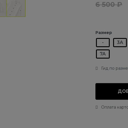
6 500 ₽
Размер
-
3A
7A
Гид по разм
ДОБ
Оплата карто