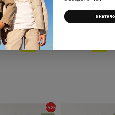
в катало
орты Sarabanda для
Футболка Sarabanda 
мальчиков
мальчиков
4 524 ₽
1 788 ₽
7 540 ₽
2 980 ₽
-40%