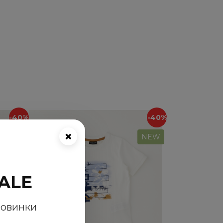
-40%
-40%
×
NEW
NEW
ALE
новинки