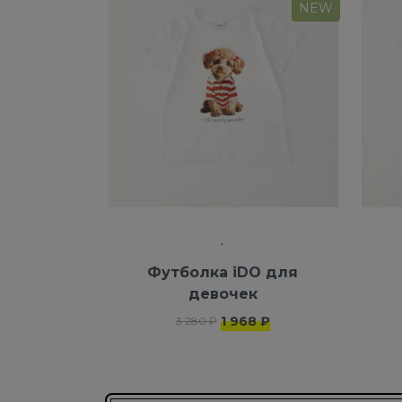
NEW
Футболка iDO для
девочек
1 968 ₽
3 280 ₽