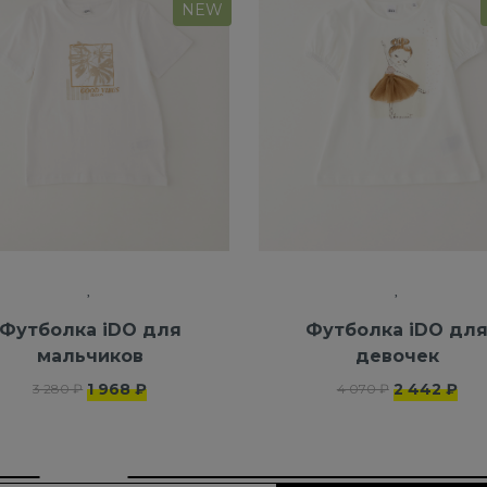
NEW
Футболка iDO для
Футболка iDO дл
мальчиков
девочек
1 968 ₽
2 442 ₽
3 280 ₽
4 070 ₽