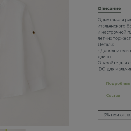
Описание
Однотонная руб
итальянского б
и настрочной п
летних торжес
Детали:
- Дополнительн
длины
Откройте для с
iDO для мальчи
Подробные 
Состав
-3% при опл