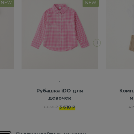
NEW
NEW
я
Рубашка iDO для
Комп
девочек
м
3 618 ₽
6 030 ₽
4 