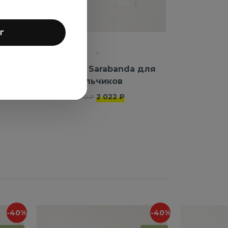
г
для
Футболка Sarabanda для
мальчиков
2 022 ₽
3 370 ₽
-40%
-40%