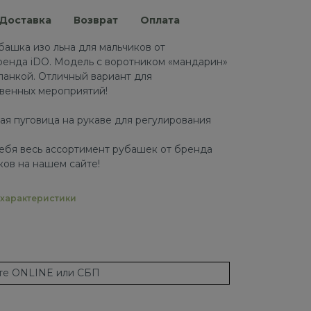
Доставка
Возврат
Оплата
ашка изо льна для мальчиков от
ренда iDO. Модель с воротником «мандарин»
ланкой. Отличный вариант для
твенных мероприятий!
ая пуговица на рукаве для регулирования
ебя весь ассортимент рубашек от бренда
ков на нашем сайте!
характеристики
ате ONLINE или СБП