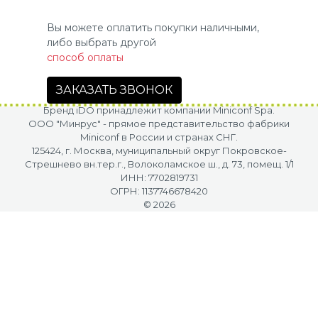
Вы можете оплатить покупки наличными,
либо выбрать другой
способ оплаты
ЗАКАЗАТЬ ЗВОНОК
Бренд iDO принадлежит компании Miniconf Spa.
OOO "Минрус" - прямое представительство фабрики
Miniconf в России и странах СНГ.
125424, г. Москва, муниципальный округ Покровское-
Стрешнево вн.тер.г., Волоколамское ш., д. 73, помещ. 1/1
ИНН: 7702819731
ОГРН: 1137746678420
© 2026