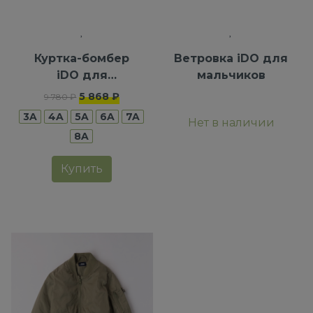
Куртка-бомбер
Ветровка iDO для
iDO для
мальчиков
мальчиков
5 868 ₽
9 780 ₽
3A
4A
5A
6A
7A
Нет в наличии
8A
Купить