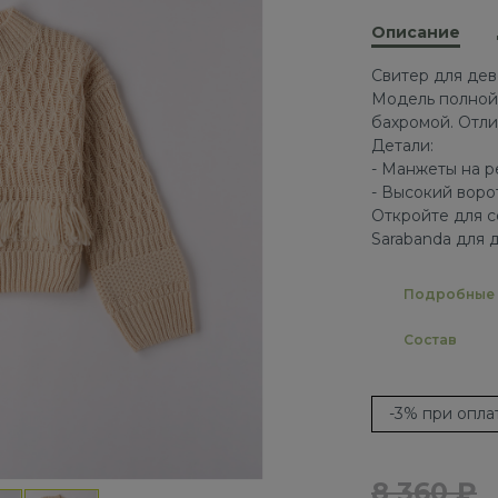
Описание
Свитер для дев
Модель полной 
бахромой. Отли
Детали:
- Манжеты на р
- Высокий воро
Откройте для с
Sarabanda для 
Подробные 
Состав
-3% при опл
8 360 ₽