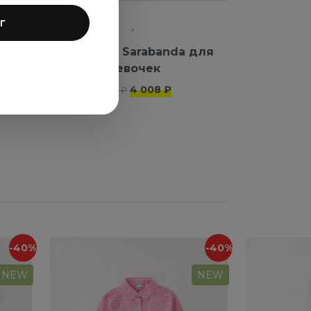
г
для
Толстовка Sarabanda для
девочек
4 008 ₽
6 680 ₽
-40%
-40%
NEW
NEW