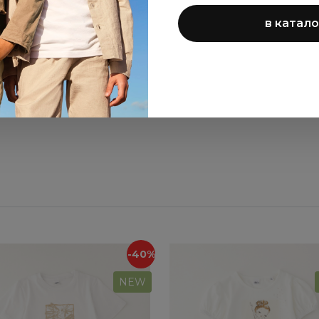
в катало
ренч Sarabanda для
Комплект Sarabanda 
девочек
девочек
9 024 ₽
6 960 ₽
15 040 ₽
11 600 ₽
-40%
NEW