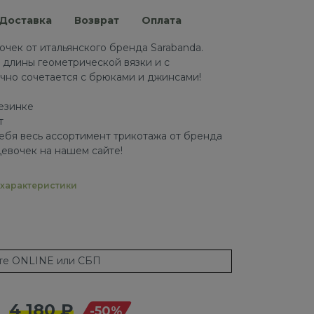
Доставка
Возврат
Оплата
очек от итальянского бренда Sarabanda.
длины геометрической вязки и с
чно сочетается с брюками и джинсами!
езинке
т
ебя весь ассортимент трикотажа от бренда
девочек на нашем сайте!
характеристики
ате ONLINE или СБП
4 180 ₽
-50%