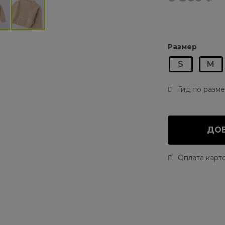
Размер
S
M
Гид по разм
ДОБ
Оплата карто