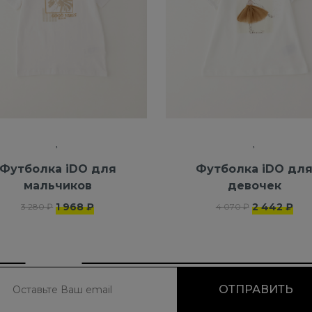
Футболка iDO для
Футболка iDO дл
мальчиков
девочек
1 968 ₽
2 442 ₽
3 280 ₽
4 070 ₽