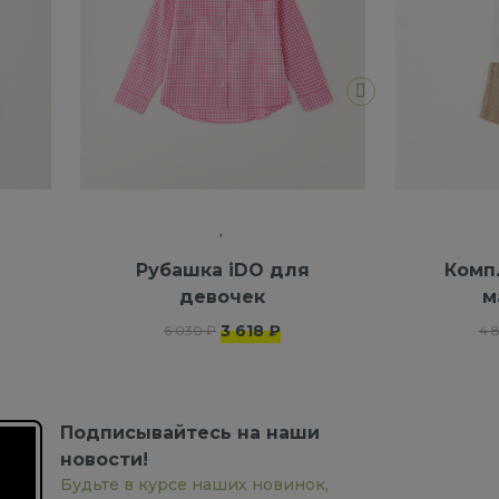
я
Рубашка iDO для
Комп
девочек
м
3 618 ₽
6 030 ₽
4 
Подписывайтесь на наши
новости!
Будьте в курсе наших новинок,