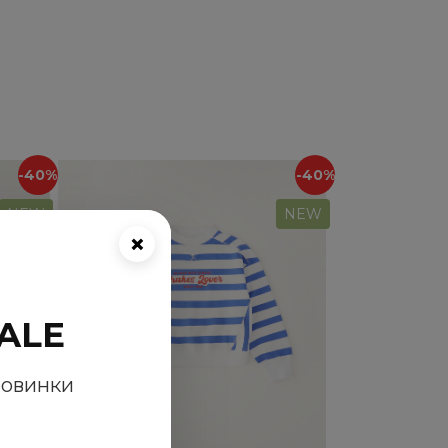
-40%
-40%
NEW
NEW
×
ALE
новинки