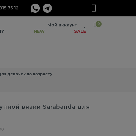
915 75 12
0
Мой аккаунт
NY
NEW
SALE
ля девочек по возрасту
упной вязки Sarabanda для
00