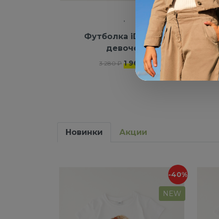
Футболка iDO для
Т
девочек
1 968 ₽
3 280 ₽
Новинки
Акции
-40%
NEW