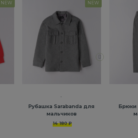
NEW
NEW
Рубашка Sarabanda для
Брюки 
мальчиков
м
14 180 ₽