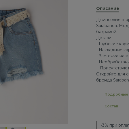
Описание
Джинсовые шор
Sarabanda. Мод
бахрамой.
Детали:
- Глубокие кар
- Накладные ка
- Застежка на 
- Необработан
- Присутствуют
Откройте для с
бренда Saraban
Подробные 
Состав
-3% при опл