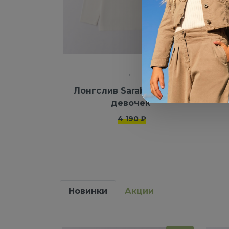
Лонгслив Sarabanda для
Дж
девочек
4 190 ₽
Новинки
Акции