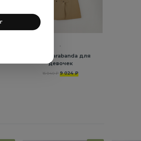
г
Тренч Sarabanda для
девочек
9 024 ₽
15 040 ₽