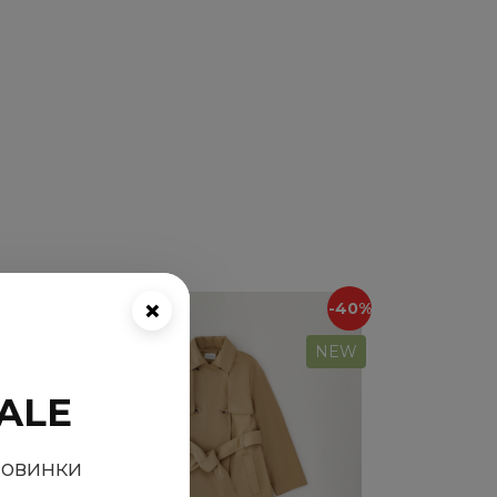
×
-40%
-40%
NEW
NEW
ALE
новинки