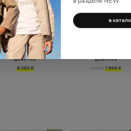
в разделе NEW
в катало
емпер Sarabanda для
Футболка iDO для
девочек
девочек
8 360 ₽
1 968 ₽
3 280 ₽