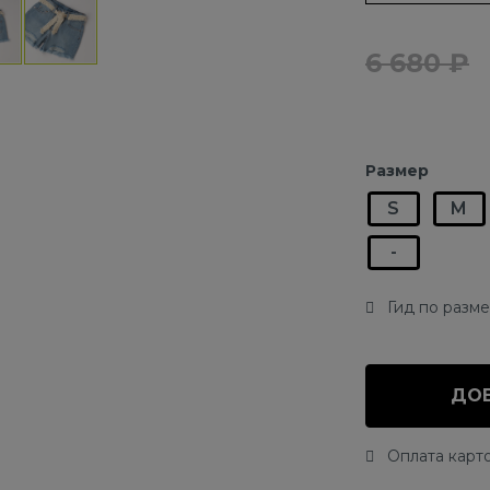
6 680 ₽
Размер
S
M
-
Гид по разм
ДОБ
Оплата карто