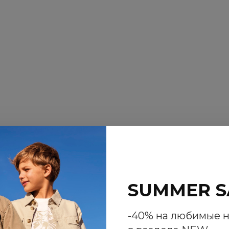
NEW
SUMMER S
-40% на любимые 