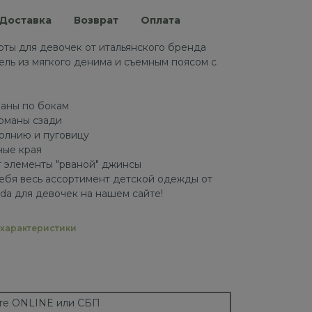
Доставка
Возврат
Оплата
ты для девочек от итальянского бренда
ель из мягкого денима и съемным поясом с
маны по бокам
рманы сзади
молнию и пуговицу
ные края
 элементы "рваной" джинсы
ебя весь ассортимент детской одежды от
da для девочек на нашем сайте!
характеристики
ате ONLINE или СБП