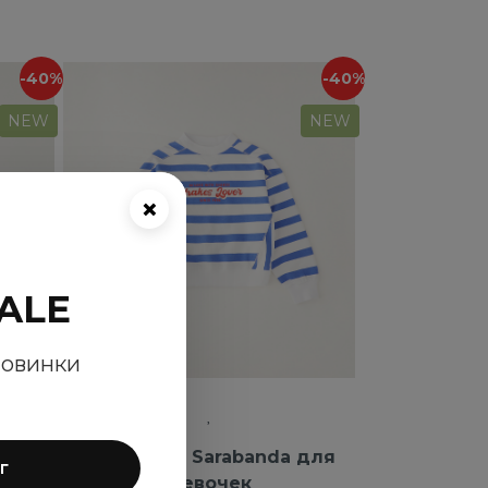
-40%
-40%
NEW
NEW
×
ALE
новинки
для
Толстовка Sarabanda для
г
девочек