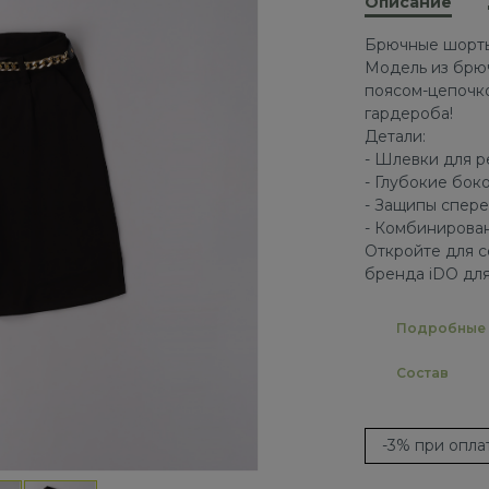
Описание
Брючные шорты 
Модель из брю
поясом-цепочко
гардероба!
Детали:
- Шлевки для 
- Глубокие бок
- Защипы спер
- Комбинирован
Откройте для с
бренда iDO для
Подробные 
Состав
-3% при опл