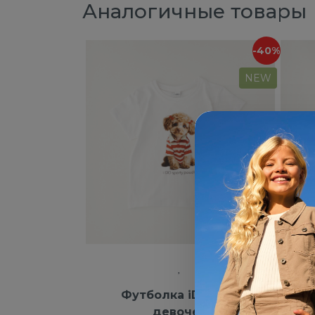
Аналогичные товары
-40%
NEW
Футболка iDO для
Т
девочек