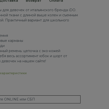
Доставка
Возврат
Оплата
для девочек от итальянского бренда iDO.
чной ткани с длиной выше колен и съемным
й. Практичный вариант для школьного
ремня
овые карманы
еди
ный ремень: цепочка с эко-кожей
ебя весь ассортимент юбок и шорт от
 девочек на нашем сайте!
характеристики
ате ONLINE или СБП