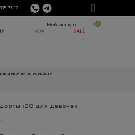
915 75 12
0
Мой аккаунт
NY
NEW
SALE
ля девочек по возрасту
шорты iDO для девочек
K1