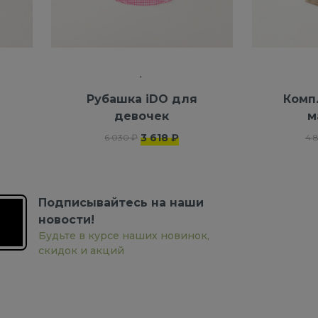
я
Рубашка iDO для
Комп
девочек
м
3 618 ₽
6 030 ₽
4 
Подписывайтесь на наши
новости!
Будьте в курсе наших новинок,
скидок и акций