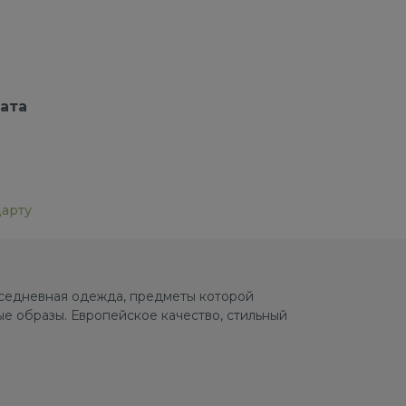
ата
дарту
овседневная одежда, предметы которой
е образы. Европейское качество, стильный