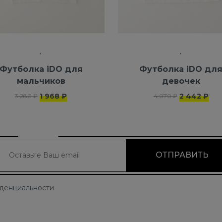
Футболка iDO для
Футболка iDO дл
мальчиков
девочек
1 968 ₽
2 442 ₽
3 280 ₽
4 070 ₽
иденциальности