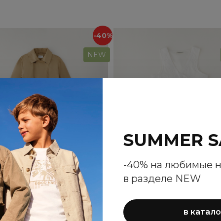
-40%
NEW
SUMMER S
-40% на любимые 
в разделе NEW
ренч Sarabanda для
Комплект Sarabanda 
в катало
девочек
девочек