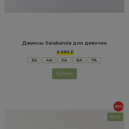
Джинсы Sarabanda для девочек
6 680 ₽
3A
4A
5A
6A
7A
Купить
-50%
NEW