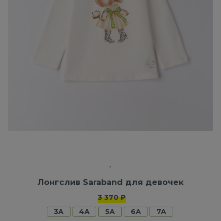
Лонгслив Saraband для девочек
3 370 ₽
3A
4A
5A
6A
7A