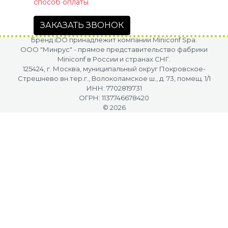
способ оплаты
ЗАКАЗАТЬ ЗВОНОК
Бренд iDO принадлежит компании Miniconf Spa.
OOO "Минрус" - прямое представительство фабрики
Miniconf в России и странах СНГ.
125424, г. Москва, муниципальный округ Покровское-
Стрешнево вн.тер.г., Волоколамское ш., д. 73, помещ. 1/1
ИНН: 7702819731
ОГРН: 1137746678420
© 2026