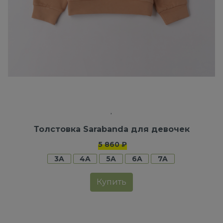
Толстовка Sarabanda для девочек
5 860 ₽
3A
4A
5A
6A
7A
Купить