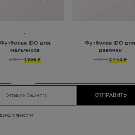
Футболка iDO для
Футболка iDO дл
мальчиков
девочек
1 968 ₽
2 442 ₽
3 280 ₽
4 070 ₽
иденциальности