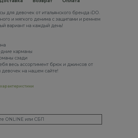
Доставка
Возврат
Оплата
 для девочек от итальянского бренда iDO.
ного и мягкого денима с защипами и ремнем
ный вариант на каждый день!
ина
едние карманы
рманы сзади
ебя весь ассортимент брюк и джинсов от
 девочек на нашем сайте!
характеристики
ате ONLINE или СБП