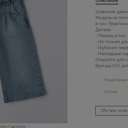
Описание
Широкие джинсы
Модель из плот
в тон. Практич
Детали:
- Ремень в тон
- Не полная дл
- Глубокие пер
- Накладные ка
Откройте для с
бренда iDO для
Подробные 
Состав
-3% при опл