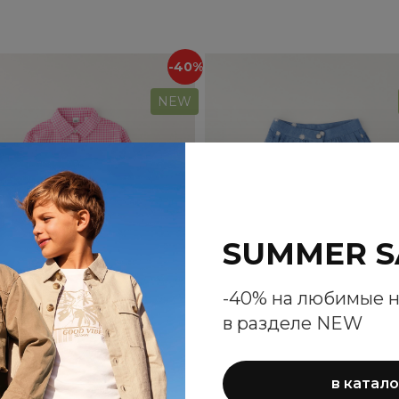
-40%
NEW
SUMMER S
-40% на любимые 
в разделе NEW
ашка iDO для девочек
Шорты-юбка Saraban
в катало
для девочек