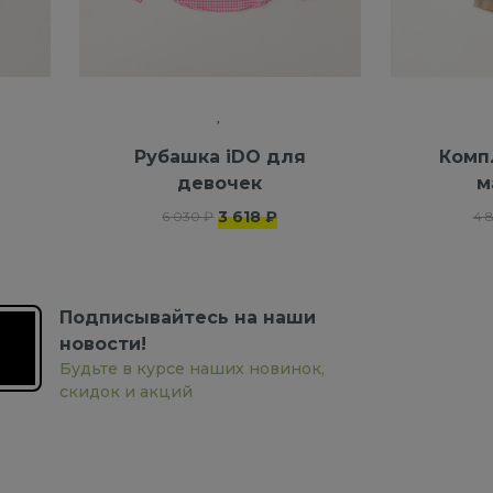
я
Рубашка iDO для
Комп
девочек
м
3 618 ₽
6 030 ₽
4 
Подписывайтесь на наши
новости!
Будьте в курсе наших новинок,
скидок и акций