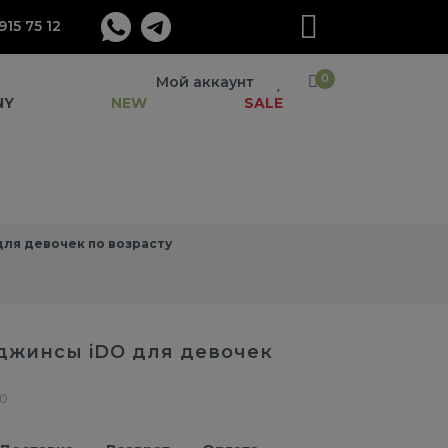
915 75 12
0
Мой аккаунт
NY
NEW
SALE
ля девочек по возрасту
джинсы iDO для девочек
00