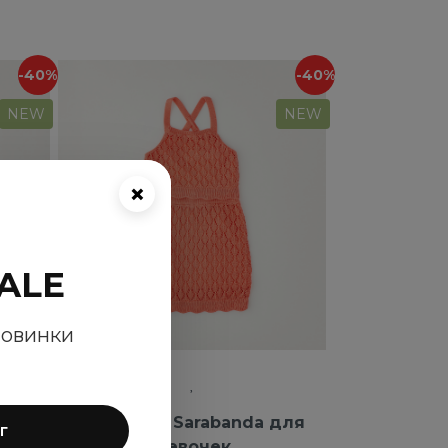
-40%
-40%
NEW
NEW
×
ALE
новинки
da
Комплект Sarabanda для
г
девочек