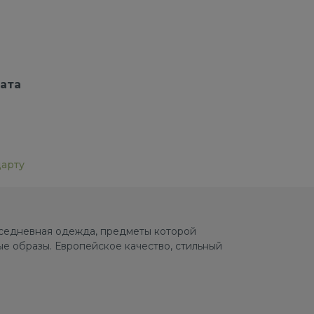
ата
дарту
овседневная одежда, предметы которой
е образы. Европейское качество, стильный