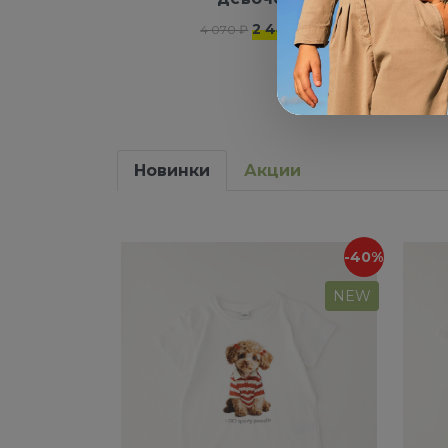
2 442 ₽
4 070 ₽
Новинки
Акции
-40%
NEW