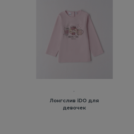
Лонгслив iDO для
девочек