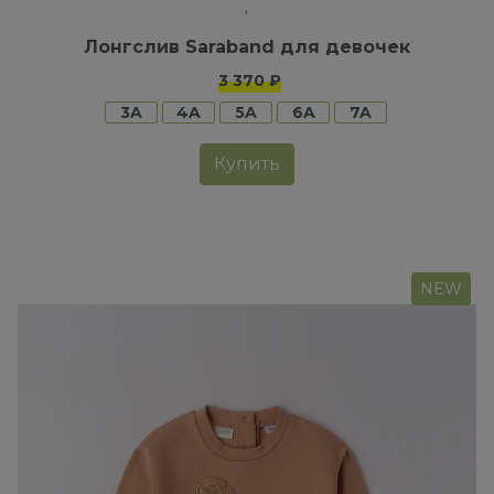
Лонгслив Saraband для девочек
3 370 ₽
3A
4A
5A
6A
7A
Купить
NEW