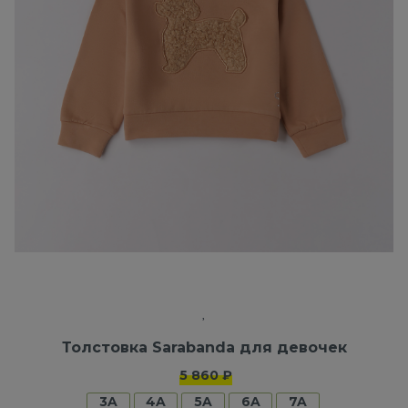
Толстовка Sarabanda для девочек
5 860 ₽
3A
4A
5A
6A
7A