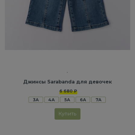
Джинсы Sarabanda для девочек
6 680 ₽
3A
4A
5A
6A
7A
Купить