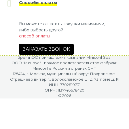
Способы оплаты
Вы можете оплатить покупки наличными,
либо выбрать другой
способ оплаты
ЗАКАЗАТЬ ЗВОНОК
Бренд iDO принадлежит компании Miniconf Spa.
OOO "Минрус" - прямое представительство фабрики
Miniconf в России и странах СНГ.
125424, г. Москва, муниципальный округ Покровское-
Стрешнево вн.тер.г., Волоколамское ш., д. 73, помещ. 1/1
ИНН: 7702819731
ОГРН: 1137746678420
© 2026